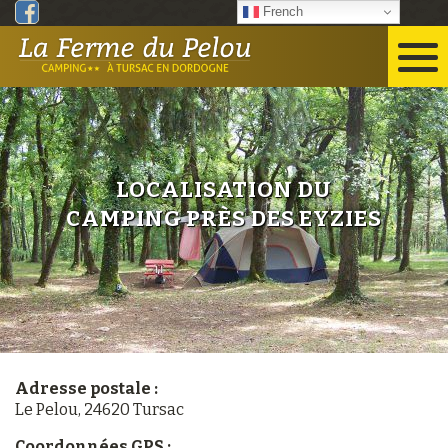
Facebook
Panneau de gestion des cookies
French
LOCALISATION DU
CAMPING PRÈS DES EYZIES
Adresse postale :
Le Pelou, 24620 Tursac
Coordonnées GPS :