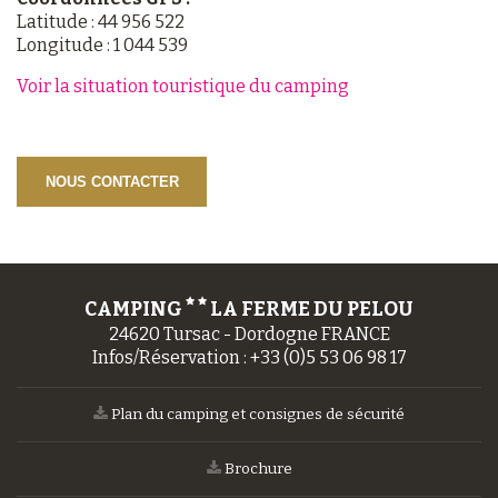
Latitude : 44 956 522
Longitude : 1 044 539
Voir la situation touristique du camping
NOUS CONTACTER
CAMPING
LA FERME DU PELOU
24620 Tursac - Dordogne FRANCE
Infos/Réservation :
+33 (0)5 53 06 98 17
Plan du camping et consignes de sécurité
Brochure